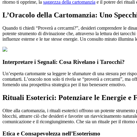
ritorno ti opprime, la
saggezza della cartomanzia
e il potere dei rituali
L’Oracolo della Cartomanzia: Uno Specch
Quando ti chiedi “Proverà a cercarmi?”, desideri comprendere le dinami
potente strumento di divinazione che, attraverso la lettura dei tarocchi 
influenze esterne e le tue stesse energie. Un consulto mirato illumina 
Interpretare i Segnali: Cosa Rivelano i Tarocchi?
Un’esperta cartomante sa leggere le sfumature di una stesura per rispon
contattarti. L’oracolo non solo ti rivela se “proverà a cercarmi”, ma o
fornendo una prospettiva strategica per il tuo benessere emotivo.
Rituali Esoterici: Potenziare le Energie e
Oltre alla cartomanzia, i rituali esoterici offrono un potente strument
blocchi, attrarre ciò che desideri e favorire un riavvicinamento naturale
comunicazione e il ricongiungimento. Che sia un rituale per il ritorno di
Etica e Consapevolezza nell’Esoterismo