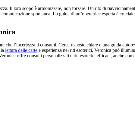
ezza. Il loro scopo è armonizzare, non forzare. Un rito di riavvicinamen
comunicazione spontanea. La guida di un’operatrice esperta è cruciale pe
onica
e che l’incertezza ti consumi. Cerca risposte chiare e una guida autorev
lla
lettura delle carte
e esperienza nei riti esoterici, Veronica può illumin
eronica offre consulti personalizzati e riti esoterici efficaci, anche com