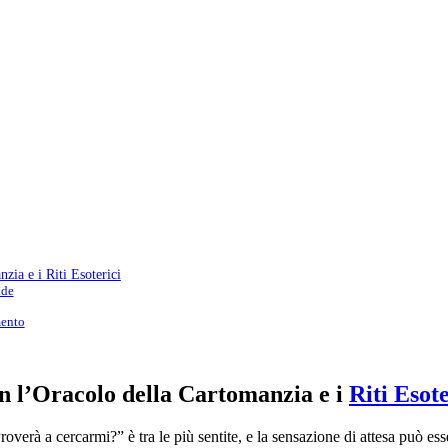
zia e i Riti Esoterici
nde
mento
n l’Oracolo della Cartomanzia e i
Riti Esote
erà a cercarmi?” è tra le più sentite, e la sensazione di attesa può esse