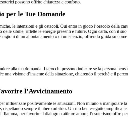
 esoterici possono offrire chiarezza e conforto.
io per le Tue Domande
che, le intenzioni e gli ostacoli. Qui entra in gioco l’oracolo della c
o delle sibille, riflette le energie presenti e future. Ogni carta, con il 
le ragioni di un allontanamento o di un silenzio, offrendo guida su come 
dere alla tua domanda. I tarocchi possono indicare se la persona pensa a
ffre una visione d’insieme della situazione, chiarendo il perché e il per
 Favorire l’Avvicinamento
o per influenzare positivamente le situazioni. Non mirano a manipolare la
, rispettando sempre il libero arbitrio. Un rito ben eseguito amplifica le i
 fiamma, per favorire il dialogo o attirare amore, l’esoterismo offre perc