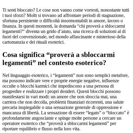
Ti senti bloccato? Le cose non vanno come vorresti, nonostante tutti
i tuoi sforzi? Molti si trovano ad affrontare periodi di stagnazione,
sfortuna persistente o difficoltà insormontabili in amore, lavoro o
finanza. In questi momenti, la domanda “chi proverà a sbloccarmi
legamenti?” diventa un grido d’aiuto, una ricerca di soluzioni al di
fuori del convenzionale, nel mondo affascinante e misterioso della
cartomanzia e dei rituali esoterici.
Cosa significa “proverà a sbloccarmi
legamenti” nel contesto esoterico?
Nel linguaggio esoterico, i “legamenti” non sono semplici metafore,
ma possono indicare vere e proprie energie negative, influenze
occulte o blocchi karmici che impediscono a una persona di
progredire e realizzare i propri desideri. Questi blocchi possono
manifestarsi in vari modi: un amore che non sboccia mai, una
carriera che non decolla, problemi finanziari ricorrenti, una salute
precaria inspiegabile o una sensazione generale di oppressione e
mancanza di libertà. La sensazione di essere “legato” o “bloccato” è
profondamente angosciante e spinge molte persone a cercare un
operatore esoterico che “proverà a sbloccarmi legamenti” per
riportare equilibrio e flusso nella loro vita.