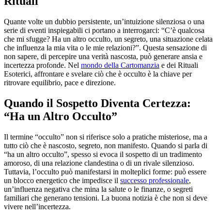
Rituali
Quante volte un dubbio persistente, un’intuizione silenziosa o una
serie di eventi inspiegabili ci portano a interrogarci: “C’è qualcosa
che mi sfugge? Ha un altro occulto, un segreto, una situazione celata
che influenza la mia vita o le mie relazioni?”. Questa sensazione di
non sapere, di percepire una verità nascosta, può generare ansia e
incertezza profonde. Nel
mondo della Cartomanzia
e dei Rituali
Esoterici, affrontare e svelare ciò che è occulto è la chiave per
ritrovare equilibrio, pace e direzione.
Quando il Sospetto Diventa Certezza:
“Ha un Altro Occulto”
Il termine “occulto” non si riferisce solo a pratiche misteriose, ma a
tutto ciò che è nascosto, segreto, non manifesto. Quando si parla di
“ha un altro occulto”, spesso si evoca il sospetto di un tradimento
amoroso, di una relazione clandestina o di un rivale silenzioso.
Tuttavia, l’occulto può manifestarsi in molteplici forme: può essere
un blocco energetico che impedisce il
successo professionale
,
un’influenza negativa che mina la salute o le finanze, o segreti
familiari che generano tensioni. La buona notizia è che non si deve
vivere nell’incertezza.