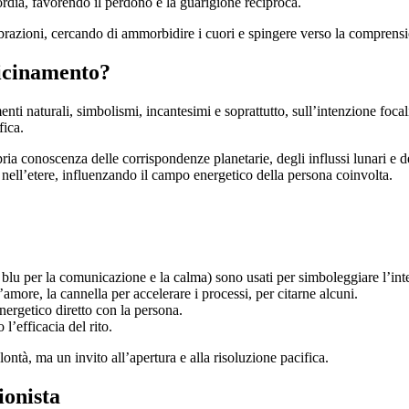
rdia, favorendo il perdono e la guarigione reciproca.
vibrazioni, cercando di ammorbidire i cuori e spingere verso la comprens
vicinamento?
nti naturali, simbolismi, incantesimi e soprattutto, sull’intenzione focal
fica.
ria conoscenza delle corrispondenze planetarie, degli influssi lunari e del
 nell’etere, influenzando il campo energetico della persona coinvolta.
, blu per la comunicazione e la calma) sono usati per simboleggiare l’int
amore, la cannella per accelerare i processi, per citarne alcuni.
nergetico diretto con la persona.
l’efficacia del rito.
ntà, ma un invito all’apertura e alla risoluzione pacifica.
ionista