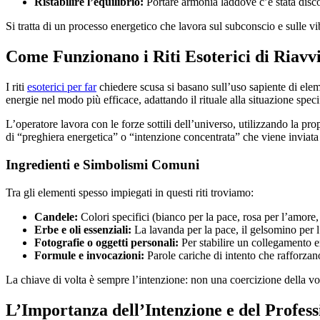
Ristabilire l’equilibrio:
Portare armonia laddove c’è stata disco
Si tratta di un processo energetico che lavora sul subconscio e sulle 
Come Funzionano i Riti Esoterici di Riav
I riti
esoterici per far
chiedere scusa si basano sull’uso sapiente di eleme
energie nel modo più efficace, adattando il rituale alla situazione speci
L’operatore lavora con le forze sottili dell’universo, utilizzando la prop
di “preghiera energetica” o “intenzione concentrata” che viene inviata
Ingredienti e Simbolismi Comuni
Tra gli elementi spesso impiegati in questi riti troviamo:
Candele:
Colori specifici (bianco per la pace, rosa per l’amore
Erbe e oli essenziali:
La lavanda per la pace, il gelsomino per l’
Fotografie o oggetti personali:
Per stabilire un collegamento e
Formule e invocazioni:
Parole cariche di intento che rafforzano 
La chiave di volta è sempre l’intenzione: non una coercizione della volo
L’Importanza dell’Intenzione e del Profess