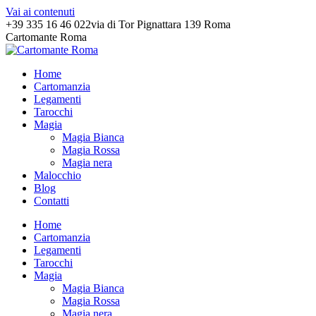
Vai ai contenuti
+39 335 16 46 022
via di Tor Pignattara 139 Roma
Cartomante Roma
Home
Cartomanzia
Legamenti
Tarocchi
Magia
Magia Bianca
Magia Rossa
Magia nera
Malocchio
Blog
Contatti
Home
Cartomanzia
Legamenti
Tarocchi
Magia
Magia Bianca
Magia Rossa
Magia nera