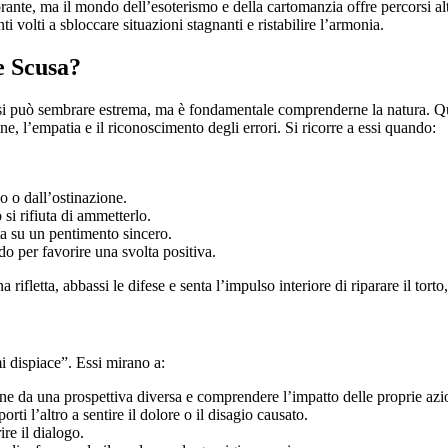
rante, ma il mondo dell’esoterismo e della cartomanzia offre percorsi alt
i volti a sbloccare situazioni stagnanti e ristabilire l’armonia.
e Scusa?
arsi può sembrare estrema, ma è fondamentale comprenderne la natura. Que
e, l’empatia e il riconoscimento degli errori. Si ricorre a essi quando:
o o dall’ostinazione.
si rifiuta di ammetterlo.
ta su un pentimento sincero.
do per favorire una svolta positiva.
fletta, abbassi le difese e senta l’impulso interiore di riparare il torto, 
mi dispiace”. Essi mirano a:
one da una prospettiva diversa e comprendere l’impatto delle proprie azi
i l’altro a sentire il dolore o il disagio causato.
re il dialogo.