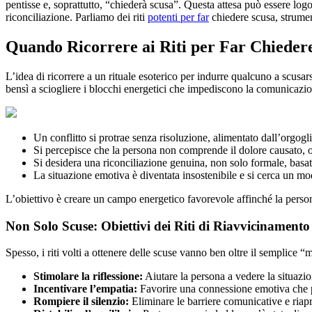
pentisse e, soprattutto, “chiederà scusa”. Questa attesa può essere logo
riconciliazione. Parliamo dei riti
potenti per far
chiedere scusa, strument
Quando Ricorrere ai Riti per Far Chieder
L’idea di ricorrere a un rituale esoterico per indurre qualcuno a scus
bensì a sciogliere i blocchi energetici che impediscono la comunicazion
Un conflitto si protrae senza risoluzione, alimentato dall’orgogli
Si percepisce che la persona non comprende il dolore causato, o 
Si desidera una riconciliazione genuina, non solo formale, basa
La situazione emotiva è diventata insostenibile e si cerca un mo
L’obiettivo è creare un campo energetico favorevole affinché la persona ri
Non Solo Scuse: Obiettivi dei Riti di Riavvicinamento
Spesso, i riti volti a ottenere delle scuse vanno ben oltre il semplice “
Stimolare la riflessione:
Aiutare la persona a vedere la situazi
Incentivare l’empatia:
Favorire una connessione emotiva che port
Rompiere il silenzio:
Eliminare le barriere comunicative e riapri