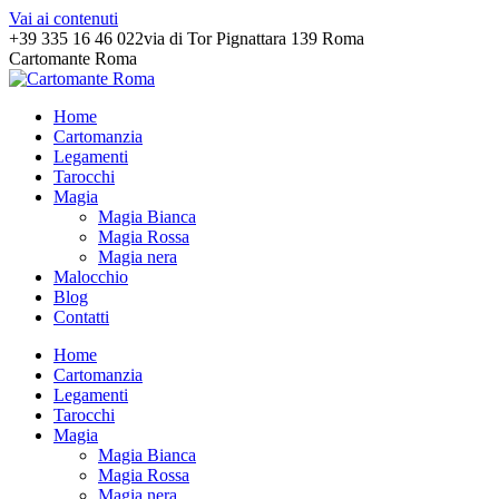
Vai ai contenuti
+39 335 16 46 022
via di Tor Pignattara 139 Roma
Cartomante Roma
Home
Cartomanzia
Legamenti
Tarocchi
Magia
Magia Bianca
Magia Rossa
Magia nera
Malocchio
Blog
Contatti
Home
Cartomanzia
Legamenti
Tarocchi
Magia
Magia Bianca
Magia Rossa
Magia nera