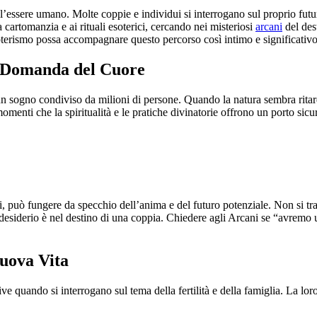
ell’essere umano. Molte coppie e individui si interrogano sul proprio fut
 cartomanzia e ai rituali esoterici, cercando nei misteriosi
arcani
del des
soterismo possa accompagnare questo percorso così intimo e significativo
na Domanda del Cuore
un sogno condiviso da milioni di persone. Quando la natura sembra ritard
 momenti che la spiritualità e le pratiche divinatorie offrono un porto s
 può fungere da specchio dell’anima e del futuro potenziale. Non si tra
 desiderio è nel destino di una coppia. Chiedere agli Arcani se “avremo
Nuova Vita
ive quando si interrogano sul tema della fertilità e della famiglia. La lo