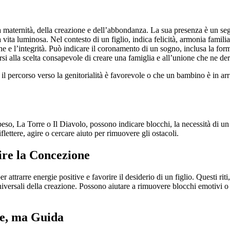
la maternità, della creazione e dell’abbondanza. La sua presenza è un se
vita luminosa. Nel contesto di un figlio, indica felicità, armonia familia
 e l’integrità. Può indicare il coronamento di un sogno, inclusa la for
rsi alla scelta consapevole di creare una famiglia e all’unione che ne der
 percorso verso la genitorialità è favorevole o che un bambino è in arri
so, La Torre o Il Diavolo, possono indicare blocchi, la necessità di u
flettere, agire o cercare aiuto per rimuovere gli ostacoli.
rire la Concezione
per attrarre energie positive e favorire il desiderio di un figlio. Questi rit
 universali della creazione. Possono aiutare a rimuovere blocchi emotivi
ne, ma Guida