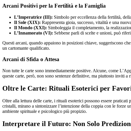
Arcani Positivi per la Fertilità e la Famiglia
L’Imperatrice (III):
Simbolo per eccellenza della fertilità, del
Il Sole (XIX):
Rappresenta gioia, successo, vitalità e una nuova 
Il Mondo (XXI):
Simboleggia il completamento, la realizzazione
L’Innamorato (VI):
Sebbene parli di scelte e unioni, può riferi
Questi arcani, quando appaiono in posizioni chiave, suggeriscono che il
un cartomante qualificato.
Arcani di Sfida o Attesa
Non tutte le carte sono immediatamente positive. Alcune, come L’Appe
queste carte, però, non sono sentenze definitive, ma piuttosto inviti a ri
Oltre le Carte: Rituali Esoterici per Favo
Oltre alla lettura delle carte, i rituali esoterici possono essere praticati 
cristalli, mirano a sintonizzare l’intenzione della coppia con le forze
ambiente spirituale e psicologico più propizio.
Interpretare il Futuro: Non Solo Predizio