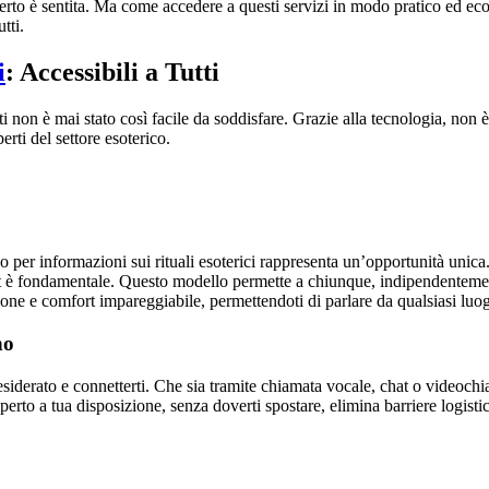
esperto è sentita. Ma come accedere a questi servizi in modo pratico ed 
tti.
i
: Accessibili a Tutti
i non è mai stato così facile da soddisfare. Grazie alla tecnologia, non è
erti del settore esoterico.
o per informazioni sui rituali esoterici rappresenta un’opportunità unica
t è fondamentale. Questo modello permette a chiunque, indipendentement
ne e comfort impareggiabile, permettendoti di parlare da qualsiasi luogo
no
esiderato e connetterti. Che sia tramite chiamata vocale, chat o videochia
sperto a tua disposizione, senza doverti spostare, elimina barriere logis