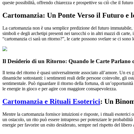
queste possibilità, offrendo chiarezza e prospettive su ciò che il futuro
Cartomanzia: Un Ponte Verso il Futuro e le
La cartomanzia non è una semplice predizione del futuro immutabile, ma 
simboli e degli archetipi presenti nei tarocchi o in altri mazzi di carte
“cartomanzia ci sarà un ritorno?”, le carte possono svelare se ci sono 
Il Desiderio di un Ritorno: Quando le Carte Parlano
Il tema del ritorno è quasi universalmente associato all’amore. Un ex 
dinamiche sottostanti: i sentimenti reali delle persone coinvolte, gli os
sentimentale. Può riguardare il ritorno della fortuna, di un’opportunit
le energie in gioco e per agire con maggiore consapevolezza.
Cartomanzia e Rituali Esoterici
: Un Binom
Mentre la cartomanzia fornisce intuizioni e risposte, i rituali esoterici
un ostacolo, un rito può essere intrapreso per potenziare le probabilità
energie per favorire un esito desiderato, sempre nel rispetto del libero a