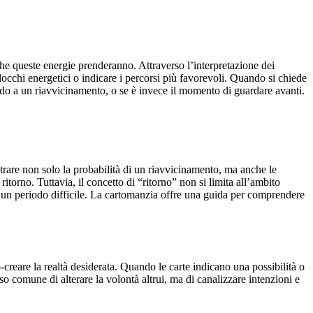
che queste energie prenderanno. Attraverso l’interpretazione dei
 blocchi energetici o indicare i percorsi più favorevoli. Quando si chiede
ando a un riavvicinamento, o se è invece il momento di guardare avanti.
trare non solo la probabilità di un riavvicinamento, ma anche le
ritorno. Tuttavia, il concetto di “ritorno” non si limita all’ambito
opo un periodo difficile. La cartomanzia offre una guida per comprendere
o-creare la realtà desiderata. Quando le carte indicano una possibilità o
so comune di alterare la volontà altrui, ma di canalizzare intenzioni e