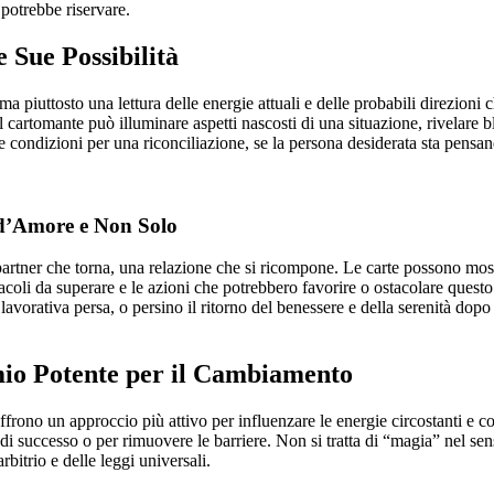
 potrebbe riservare.
 Sue Possibilità
piuttosto una lettura delle energie attuali e delle probabili direzioni 
, il cartomante può illuminare aspetti nascosti di una situazione, rivelare
le condizioni per una riconciliazione, se la persona desiderata sta pens
 d’Amore e Non Solo
partner che torna, una relazione che si ricompone. Le carte possono mos
tacoli da superare e le azioni che potrebbero favorire o ostacolare questo 
à lavorativa persa, o persino il ritorno del benessere e della serenità d
io Potente per il Cambiamento
 offrono un approccio più attivo per influenzare le energie circostanti e c
 di successo o per rimuovere le barriere. Non si tratta di “magia” nel sen
rbitrio e delle leggi universali.