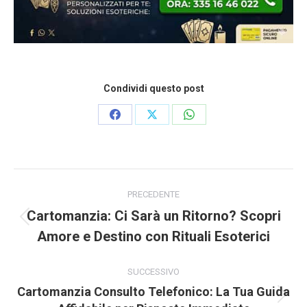
Condividi questo post
Condividi
Condividi
Condividi
su
su
su
Facebook
X
WhatsApp
Naviga
tra
PRECEDENTE
i
Cartomanzia: Ci Sarà un Ritorno? Scopri
post
Post
Amore e Destino con Rituali Esoterici
precedente:
SUCCESSIVO
Cartomanzia Consulto Telefonico: La Tua Guida
Prossimo