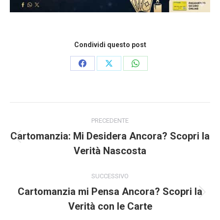
Condividi questo post
Condividi
Condividi
Condividi
su
su
su
Facebook
X
WhatsApp
Naviga
tra
PRECEDENTE
i
Cartomanzia: Mi Desidera Ancora? Scopri la
post
Post
Verità Nascosta
precedente:
SUCCESSIVO
Cartomanzia mi Pensa Ancora? Scopri la
Prossimo
Verità con le Carte
post: