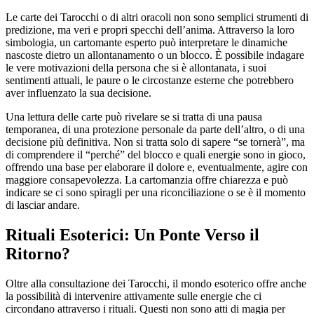
Le carte dei Tarocchi o di altri oracoli non sono semplici strumenti di
predizione, ma veri e propri specchi dell’anima. Attraverso la loro
simbologia, un cartomante esperto può interpretare le dinamiche
nascoste dietro un allontanamento o un blocco. È possibile indagare
le vere motivazioni della persona che si è allontanata, i suoi
sentimenti attuali, le paure o le circostanze esterne che potrebbero
aver influenzato la sua decisione.
Una lettura delle carte può rivelare se si tratta di una pausa
temporanea, di una protezione personale da parte dell’altro, o di una
decisione più definitiva. Non si tratta solo di sapere “se tornerà”, ma
di comprendere il “perché” del blocco e quali energie sono in gioco,
offrendo una base per elaborare il dolore e, eventualmente, agire con
maggiore consapevolezza. La cartomanzia offre chiarezza e può
indicare se ci sono spiragli per una riconciliazione o se è il momento
di lasciar andare.
Rituali Esoterici: Un Ponte Verso il
Ritorno?
Oltre alla consultazione dei Tarocchi, il mondo esoterico offre anche
la possibilità di intervenire attivamente sulle energie che ci
circondano attraverso i rituali. Questi non sono atti di magia per