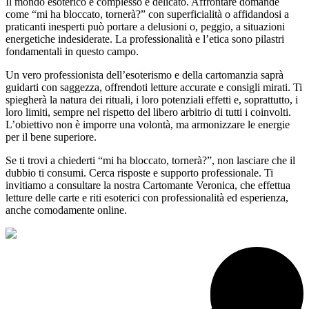
Il mondo esoterico è complesso e delicato. Affrontare domande
come “mi ha bloccato, tornerà?” con superficialità o affidandosi a
praticanti inesperti può portare a delusioni o, peggio, a situazioni
energetiche indesiderate. La professionalità e l’etica sono pilastri
fondamentali in questo campo.
Un vero professionista dell’esoterismo e della cartomanzia saprà
guidarti con saggezza, offrendoti letture accurate e consigli mirati. Ti
spiegherà la natura dei rituali, i loro potenziali effetti e, soprattutto, i
loro limiti, sempre nel rispetto del libero arbitrio di tutti i coinvolti.
L’obiettivo non è imporre una volontà, ma armonizzare le energie
per il bene superiore.
Se ti trovi a chiederti “mi ha bloccato, tornerà?”, non lasciare che il
dubbio ti consumi. Cerca risposte e supporto professionale. Ti
invitiamo a consultare la nostra Cartomante Veronica, che effettua
letture delle carte e riti esoterici con professionalità ed esperienza,
anche comodamente online.