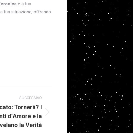
Veronica
è a tua
lla tua situazione, offrendo
SUCCESSIVO
cato: Tornerà? I
ti d’Amore e la
elano la Verità