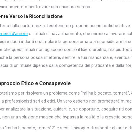
avvicinamento o per trovare una chiusura serena.
Ponte Verso la Riconciliazione
erta dalla cartomanzia, l’esoterismo propone anche pratiche attive: i ri
amenti d’amore
o i rituali di riavvicinamento, che mirano a lavorare sull
ire cuori induriti o stimolare la persona amata a riconsiderare la s
he questi rituali non agiscono contro il libero arbitrio, ma piuttost
nché la persona possa riflettere, sentire la tua mancanza e, eventual
icacia di un rituale dipende dalla competenza del praticante e dalla for
pproccio Etico e Consapevole
soterismo per risolvere un problema come “mi ha bloccato, tornerà”, 
a professionisti seri ed etici. Un vero esperto non prometterà miracoli
per analizzare la situazione, guidarti e, se opportuno, eseguire riti co
 non una soluzione magica che bypassa la realtà o la crescita perso
nda “mi ha bloccato, tornerà?” e senti il bisogno di risposte chiare e