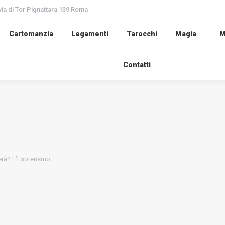
via di Tor Pignattara 139 Roma
Cartomanzia
Legamenti
Tarocchi
Magia
M
Contatti
nerà? L’Esoterismo…