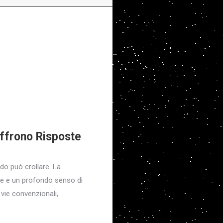
Offrono Risposte
do può crollare. La
re e un profondo senso di
 vie convenzionali,