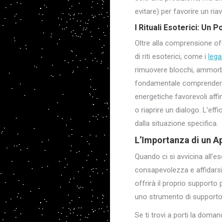
evitare) per favorire un ri
I Rituali Esoterici: Un 
Oltre alla comprensione off
di riti esoterici, come i
leg
rimuovere blocchi, ammorbid
fondamentale comprendere c
energetiche favorevoli affi
o riaprire un dialogo. L’eff
dalla situazione specifica.
L’Importanza di un A
Quando ci si avvicina all’e
consapevolezza e affidarsi 
offrirà il proprio supporto 
uno strumento di supporto,
Se ti trovi a porti la doma