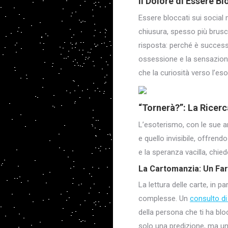
Il Dolore di Essere B
Essere bloccati sui social
chiusura, spesso più brusc
risposta: perché è succes
ossessione e la sensazione 
che la curiosità verso l’es
“Tornerà?”: La Ricerc
L’esoterismo, con le sue an
e quello invisibile, offren
e la speranza vacilla, chie
La Cartomanzia: Un Far
La lettura delle carte, in p
complesse. Un
consulto d
della persona che ti ha blo
solo una predizione, ma un