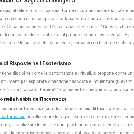
loccati: Un Segnale di Incognita
 media, al telefono o in qualsiasi forma di comunicazione digitale è
a e dolorosa di un semplice allontanamento. Lascia dietro di sé un
so? Cosa pensa adesso? C’è speranza che tornerà? Questa situazio
di non avere alcun controllo sul proprio destino sentimentale. È pro
oterismo e le sue pratiche si accende, cercando un barlume di chiarez
a di Risposte nell’Esoterismo
tiche discipline come la cartomanzia e i rituali, si propone come un p
do strumenti per esplorare dinamiche nascoste e influenzare gli eventi.
dere “mi ha bloccato, tornerà?” a un esperto di esoterismo può aprire
o nella Nebbia dell’Incertezza
articolare dei Tarocchi, è uno degli strumenti più diffusi e potenti per 
i cartomanzia
può illuminare le ragioni dietro il blocco, rivelare i senti
ccato, e analizzare le energie che gravitano intorno alla vostra relaz
a guida, mostrando possibili percorsi, ostacoli da superare e azioni 