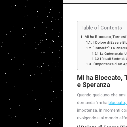
Table of Contents
Mi ha Bloccato, Tornerà
Il Dolore di Essere Bl
“Tornerà?”: La Ricerc
La Cartomanzia: Un
I Rituali Esoterici
L’Importanza di un A
Mi ha Bloccato, 
e Speranza
Quando qualcuno che ami o 
domanda “mi ha
bloccato,
impotenza. In momenti così 
rivolgendosi al mondo affa