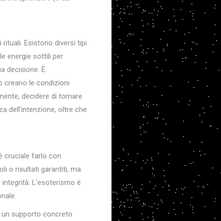
tuali. Esistono diversi tipi
e energie sottili per
ua decisione. È
o creano le condizioni
mente, decidere di tornare
za dell’intenzione, oltre che
è cruciale farlo con
 o risultati garantiti, ma
n integrità. L’esoterismo è
nale.
 di un supporto concreto