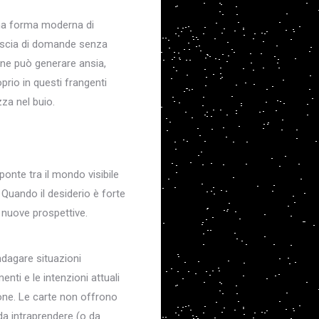
 una forma moderna di
a scia di domande senza
ne può generare ansia,
prio in questi frangenti
za nel buio.
onte tra il mondo visibile
 Quando il desiderio è forte
 nuove prospettive.
indagare situazioni
menti e le intenzioni attuali
ione. Le carte non offrono
da intraprendere (o da