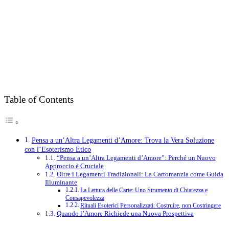
Table of Contents
Pensa a un’Altra Legamenti d’Amore: Trova la Vera Soluzione
con l’Esoterismo Etico
“Pensa a un’Altra Legamenti d’Amore”: Perché un Nuovo
Approccio è Cruciale
Oltre i Legamenti Tradizionali: La Cartomanzia come Guida
Illuminante
La Lettura delle Carte: Uno Strumento di Chiarezza e
Consapevolezza
Rituali Esoterici Personalizzati: Costruire, non Costringere
Quando l’Amore Richiede una Nuova Prospettiva