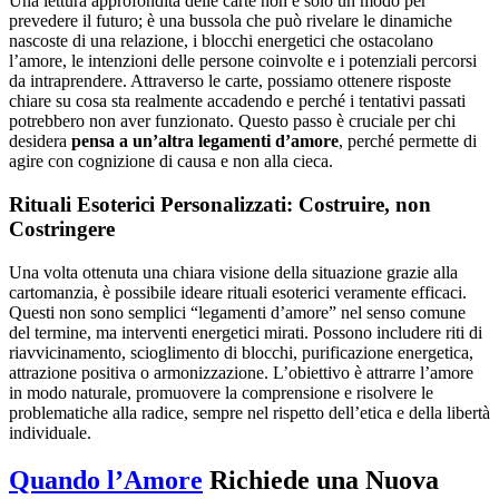
Una lettura approfondita delle carte non è solo un modo per
prevedere il futuro; è una bussola che può rivelare le dinamiche
nascoste di una relazione, i blocchi energetici che ostacolano
l’amore, le intenzioni delle persone coinvolte e i potenziali percorsi
da intraprendere. Attraverso le carte, possiamo ottenere risposte
chiare su cosa sta realmente accadendo e perché i tentativi passati
potrebbero non aver funzionato. Questo passo è cruciale per chi
desidera
pensa a un’altra legamenti d’amore
, perché permette di
agire con cognizione di causa e non alla cieca.
Rituali Esoterici Personalizzati: Costruire, non
Costringere
Una volta ottenuta una chiara visione della situazione grazie alla
cartomanzia, è possibile ideare rituali esoterici veramente efficaci.
Questi non sono semplici “legamenti d’amore” nel senso comune
del termine, ma interventi energetici mirati. Possono includere riti di
riavvicinamento, scioglimento di blocchi, purificazione energetica,
attrazione positiva o armonizzazione. L’obiettivo è attrarre l’amore
in modo naturale, promuovere la comprensione e risolvere le
problematiche alla radice, sempre nel rispetto dell’etica e della libertà
individuale.
Quando l’Amore
Richiede una Nuova