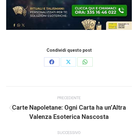
Condividi questo post
Condividi
Condividi
Condividi
su
su
su
Facebook
X
WhatsApp
Naviga
tra
PRECEDENTE
i
Carte Napoletane: Ogni Carta ha un’Altra
post
Post
Valenza Esoterica Nascosta
precedente:
SUCCESSIVO