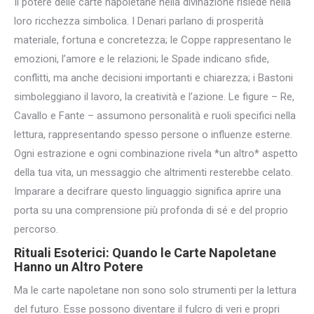
Il potere delle carte napoletane nella divinazione risiede nella
loro ricchezza simbolica. I Denari parlano di prosperità
materiale, fortuna e concretezza; le Coppe rappresentano le
emozioni, l’amore e le relazioni; le Spade indicano sfide,
conflitti, ma anche decisioni importanti e chiarezza; i Bastoni
simboleggiano il lavoro, la creatività e l’azione. Le figure – Re,
Cavallo e Fante – assumono personalità e ruoli specifici nella
lettura, rappresentando spesso persone o influenze esterne.
Ogni estrazione e ogni combinazione rivela *un altro* aspetto
della tua vita, un messaggio che altrimenti resterebbe celato.
Imparare a decifrare questo linguaggio significa aprire una
porta su una comprensione più profonda di sé e del proprio
percorso.
Rituali Esoterici: Quando le Carte Napoletane
Hanno un Altro Potere
Ma le carte napoletane non sono solo strumenti per la lettura
del futuro. Esse possono diventare il fulcro di veri e propri