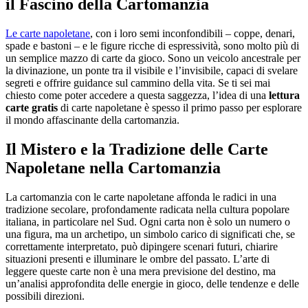
il Fascino della Cartomanzia
Le carte napoletane
, con i loro semi inconfondibili – coppe, denari,
spade e bastoni – e le figure ricche di espressività, sono molto più di
un semplice mazzo di carte da gioco. Sono un veicolo ancestrale per
la divinazione, un ponte tra il visibile e l’invisibile, capaci di svelare
segreti e offrire guidance sul cammino della vita. Se ti sei mai
chiesto come poter accedere a questa saggezza, l’idea di una
lettura
carte gratis
di carte napoletane è spesso il primo passo per esplorare
il mondo affascinante della cartomanzia.
Il Mistero e la Tradizione delle Carte
Napoletane nella Cartomanzia
La cartomanzia con le carte napoletane affonda le radici in una
tradizione secolare, profondamente radicata nella cultura popolare
italiana, in particolare nel Sud. Ogni carta non è solo un numero o
una figura, ma un archetipo, un simbolo carico di significati che, se
correttamente interpretato, può dipingere scenari futuri, chiarire
situazioni presenti e illuminare le ombre del passato. L’arte di
leggere queste carte non è una mera previsione del destino, ma
un’analisi approfondita delle energie in gioco, delle tendenze e delle
possibili direzioni.