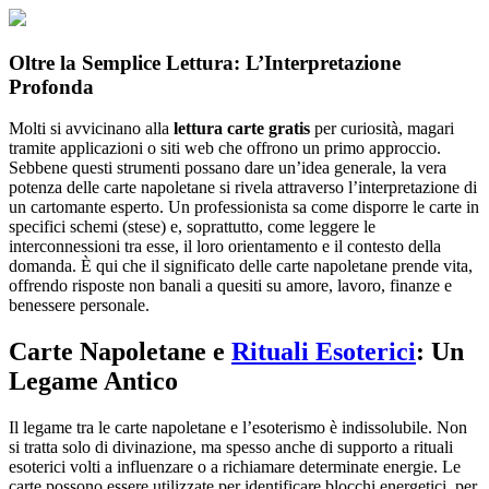
Oltre la Semplice Lettura: L’Interpretazione
Profonda
Molti si avvicinano alla
lettura carte gratis
per curiosità, magari
tramite applicazioni o siti web che offrono un primo approccio.
Sebbene questi strumenti possano dare un’idea generale, la vera
potenza delle carte napoletane si rivela attraverso l’interpretazione di
un cartomante esperto. Un professionista sa come disporre le carte in
specifici schemi (stese) e, soprattutto, come leggere le
interconnessioni tra esse, il loro orientamento e il contesto della
domanda. È qui che il significato delle carte napoletane prende vita,
offrendo risposte non banali a quesiti su amore, lavoro, finanze e
benessere personale.
Carte Napoletane e
Rituali Esoterici
: Un
Legame Antico
Il legame tra le carte napoletane e l’esoterismo è indissolubile. Non
si tratta solo di divinazione, ma spesso anche di supporto a rituali
esoterici volti a influenzare o a richiamare determinate energie. Le
carte possono essere utilizzate per identificare blocchi energetici, per