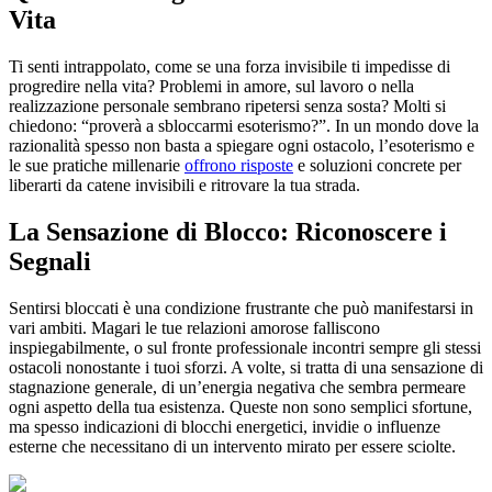
Vita
Ti senti intrappolato, come se una forza invisibile ti impedisse di
progredire nella vita? Problemi in amore, sul lavoro o nella
realizzazione personale sembrano ripetersi senza sosta? Molti si
chiedono: “proverà a sbloccarmi esoterismo?”. In un mondo dove la
razionalità spesso non basta a spiegare ogni ostacolo, l’esoterismo e
le sue pratiche millenarie
offrono risposte
e soluzioni concrete per
liberarti da catene invisibili e ritrovare la tua strada.
La Sensazione di Blocco: Riconoscere i
Segnali
Sentirsi bloccati è una condizione frustrante che può manifestarsi in
vari ambiti. Magari le tue relazioni amorose falliscono
inspiegabilmente, o sul fronte professionale incontri sempre gli stessi
ostacoli nonostante i tuoi sforzi. A volte, si tratta di una sensazione di
stagnazione generale, di un’energia negativa che sembra permeare
ogni aspetto della tua esistenza. Queste non sono semplici sfortune,
ma spesso indicazioni di blocchi energetici, invidie o influenze
esterne che necessitano di un intervento mirato per essere sciolte.