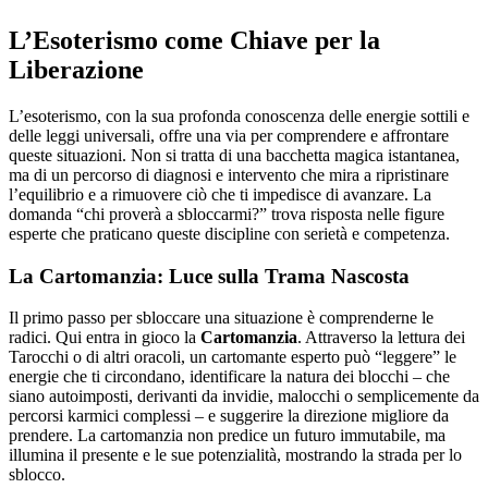
L’Esoterismo come Chiave per la
Liberazione
L’esoterismo, con la sua profonda conoscenza delle energie sottili e
delle leggi universali, offre una via per comprendere e affrontare
queste situazioni. Non si tratta di una bacchetta magica istantanea,
ma di un percorso di diagnosi e intervento che mira a ripristinare
l’equilibrio e a rimuovere ciò che ti impedisce di avanzare. La
domanda “chi proverà a sbloccarmi?” trova risposta nelle figure
esperte che praticano queste discipline con serietà e competenza.
La Cartomanzia: Luce sulla Trama Nascosta
Il primo passo per sbloccare una situazione è comprenderne le
radici. Qui entra in gioco la
Cartomanzia
. Attraverso la lettura dei
Tarocchi o di altri oracoli, un cartomante esperto può “leggere” le
energie che ti circondano, identificare la natura dei blocchi – che
siano autoimposti, derivanti da invidie, malocchi o semplicemente da
percorsi karmici complessi – e suggerire la direzione migliore da
prendere. La cartomanzia non predice un futuro immutabile, ma
illumina il presente e le sue potenzialità, mostrando la strada per lo
sblocco.